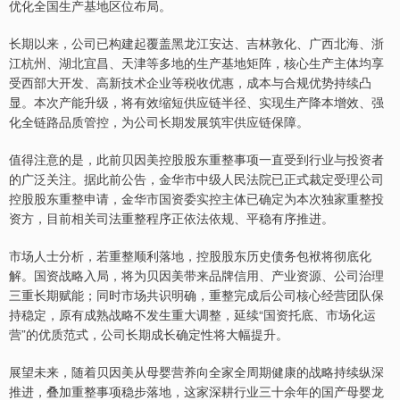
优化全国生产基地区位布局。
长期以来，公司已构建起覆盖黑龙江安达、吉林敦化、广西北海、浙
江杭州、湖北宜昌、天津等多地的生产基地矩阵，核心生产主体均享
受西部大开发、高新技术企业等税收优惠，成本与合规优势持续凸
显。本次产能升级，将有效缩短供应链半径、实现生产降本增效、强
化全链路品质管控，为公司长期发展筑牢供应链保障。
值得注意的是，此前贝因美控股股东重整事项一直受到行业与投资者
的广泛关注。据此前公告，金华市中级人民法院已正式裁定受理公司
控股股东重整申请，金华市国资委实控主体已确定为本次独家重整投
资方，目前相关司法重整程序正依法依规、平稳有序推进。
市场人士分析，若重整顺利落地，控股股东历史债务包袱将彻底化
解。国资战略入局，将为贝因美带来品牌信用、产业资源、公司治理
三重长期赋能；同时市场共识明确，重整完成后公司核心经营团队保
持稳定，原有成熟战略不发生重大调整，延续“国资托底、市场化运
营”的优质范式，公司长期成长确定性将大幅提升。
展望未来，随着贝因美从母婴营养向全家全周期健康的战略持续纵深
推进，叠加重整事项稳步落地，这家深耕行业三十余年的国产母婴龙