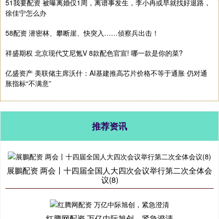
51我要配资 被曝离婚仅1周，离谱事发生，李小冉或早就找好退路，
徐佳宁怎么办
58配资 潜密林、攀断崖、快突入……侦察兵出击！
祥盛期权 北京现代艾尼氪V 8款配色官宣! 哪一款是你的菜?
亿盛资产 美联储主席沃什：AI基建推高芯片价格不等于通胀 仍对通
胀指标“不满意”
推荐资讯
展鵬配资 两会丨十四届全国人大四次会议举行第二次全体会
议(8)
红腾网配资 万亿中际旭创，紧急澄清