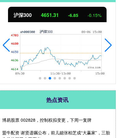
北证50
1122.88
创业
3.42
0.30%
热点资讯
博易股票 002828，控制权拟变更，下周一复牌
盟牛配资 谢贤遗嘱公布，前儿媳张柏芝成“大赢家”，三胎