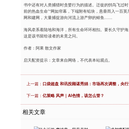
书中还有对人类捕猎时贪婪行为的描述。迁徙的鸻鸟飞过时
前的热血生命”“网如帘幕，下端附有铅块，悬垂而入一百英
网和建网，大量捕捉游向河流上游产卵的鲱鱼……
海风牵系着陆地和海洋，所有生命环环相扣。要长久守护海
这是该书留给读者的未竟之问。
作者：阿果 散文作家
启天配资提示：文章来自网络，不代表本站观点。
上一篇：
口袋超盘 和讯投顾谌秀娟：市场再次调整，央
下一篇：
亿策略 风声｜AI色情，该怎么管？
相关文章