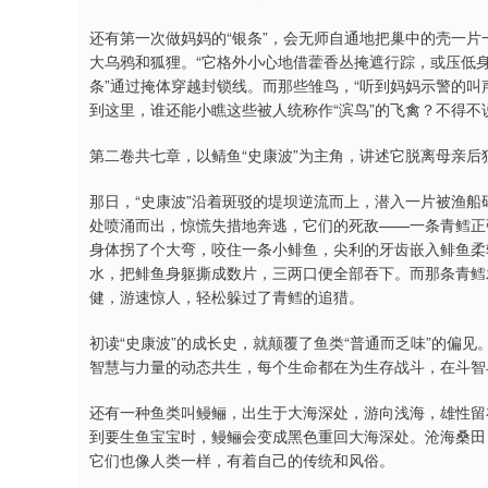
还有第一次做妈妈的“银条”，会无师自通地把巢中的壳一
深证成指
14110.12
1.92
0.57%
-34.08
-
大乌鸦和狐狸。“它格外小心地借藿香丛掩遮行踪，或压低身
条”通过掩体穿越封锁线。而那些雏鸟，“听到妈妈示警的叫
到这里，谁还能小瞧这些被人统称作“滨鸟”的飞禽？不得
第二卷共七章，以鲭鱼“史康波”为主角，讲述它脱离母亲
那日，“史康波”沿着斑驳的堤坝逆流而上，潜入一片被渔
处喷涌而出，惊慌失措地奔逃，它们的死敌——一条青鳕正
身体拐了个大弯，咬住一条小鲱鱼，尖利的牙齿嵌入鲱鱼柔
水，把鲱鱼身躯撕成数片，三两口便全部吞下。而那条青鳕发
健，游速惊人，轻松躲过了青鳕的追猎。
初读“史康波”的成长史，就颠覆了鱼类“普通而乏味”的偏
智慧与力量的动态共生，每个生命都在为生存战斗，在斗智
还有一种鱼类叫鳗鲡，出生于大海深处，游向浅海，雄性留
到要生鱼宝宝时，鳗鲡会变成黑色重回大海深处。沧海桑田
它们也像人类一样，有着自己的传统和风俗。