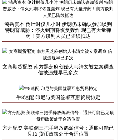
鸿岳资本 倒计时仅几小时 伊朗仍未确认参加谈判
特朗普威胁：停火到期将恢复轰炸 现已有大量弹
药！美方谈判人员已陆续抵达
文商期货配资 南方黑芝麻创始人韦清文被立案调查
信披违规早已多次
牛8速配 印尼与美国签署互惠贸易协定
方舟配资 美联储三把手释放鸽派信号：通胀可能已
见顶 货币政策处于合适位置