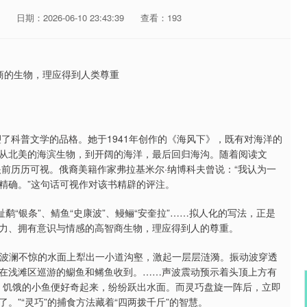
日期：2026-06-10 23:43:39
查看：193
了科普文学的品格。她于1941年创作的《海风下》，既有对海洋的
从北美的海滨生物，到开阔的海洋，最后回归海沟。随着阅读文
前历历可视。俄裔美籍作家弗拉基米尔·纳博科夫曾说：“我认为一
精确。”这句话可视作对该书精辟的评注。
鹬“银条”、鲭鱼“史康波”、鳗鲡“安奎拉”……拟人化的写法，正是
力、拥有意识与情感的高智商生物，理应得到人的尊重。
峡波澜不惊的水面上犁出一小道沟壑，激起一层层涟漪。振动波穿透
在浅滩区巡游的鳚鱼和鳉鱼收到。……声波震动预示着头顶上方有
后，饥饿的小鱼便好奇起来，纷纷跃出水面。而灵巧盘旋一阵后，立即
。”“灵巧”的捕食方法藏着“四两拨千斤”的智慧。