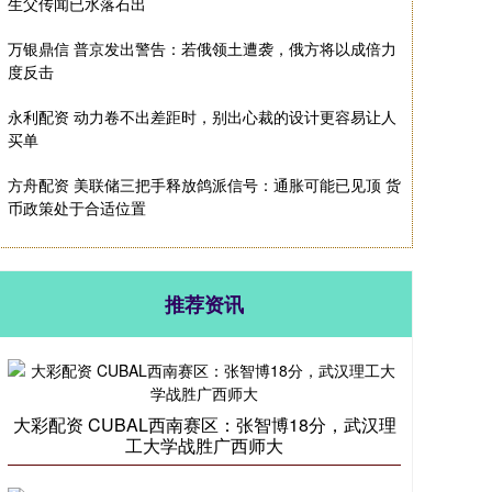
生父传闻已水落石出
万银鼎信 普京发出警告：若俄领土遭袭，俄方将以成倍力
度反击
永利配资 动力卷不出差距时，别出心裁的设计更容易让人
买单
方舟配资 美联储三把手释放鸽派信号：通胀可能已见顶 货
币政策处于合适位置
推荐资讯
大彩配资 CUBAL西南赛区：张智博18分，武汉理
工大学战胜广西师大