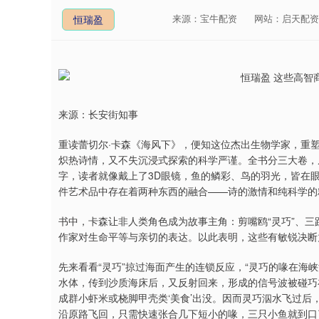
来源：宝牛配资
网站：启天配资
恒瑞盈
来源：长安街知事
重读蕾切尔·卡森《海风下》，便知这位杰出生物学家，重塑
炽热诗情，又不失沉浸式探索的科学严谨。全书分三大卷，
字，读者就像戴上了3D眼镜，鱼的鳞彩、鸟的羽光，皆在眼
件艺术品中存在着两种东西的融合——诗的激情和纯科学的
书中，卡森让非人类角色成为故事主角：剪嘴鸥“灵巧”、三趾
作家对生命平等与亲切的表达。以此表明，这些有敏锐决断
先来看看“灵巧”掠过海面产生的连锁反应，“灵巧的喙在海
水体，传到沙质海床后，又反射回来，形成的信号波被碰巧
成群小虾米或桡脚甲壳类‘美食’出没。因而灵巧泅水飞过
沿原路飞回，只需快速张合几下短小的喙，三只小鱼就到口了