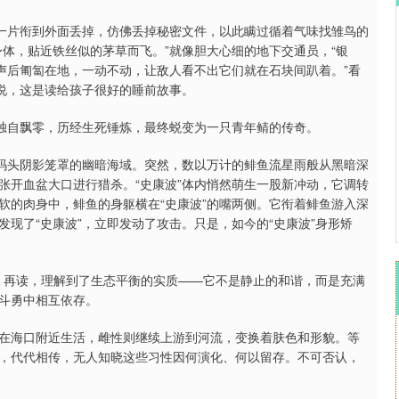
片一片衔到外面丢掉，仿佛丢掉秘密文件，以此瞒过循着气味找雏鸟的
沪深300
4651.31
0.24%
-6.85
-0.15%
体，贴近铁丝似的茅草而飞。”就像胆大心细的地下交通员，“银
声后匍匐在地，一动不动，让敌人看不出它们就在石块间趴着。”看
不说，这是读给孩子很好的睡前故事。
后独自飘零，历经生死锤炼，最终蜕变为一只青年鲭的传奇。
船码头阴影笼罩的幽暗海域。突然，数以万计的鲱鱼流星雨般从黑暗深
张开血盆大口进行猎杀。“史康波”体内悄然萌生一股新冲动，它调转
软的肉身中，鲱鱼的身躯横在“史康波”的嘴两侧。它衔着鲱鱼游入深
现了“史康波”，立即发动了攻击。只是，如今的“史康波”身形矫
见。再读，理解到了生态平衡的实质——它不是静止的和谐，而是充满
斗勇中相互依存。
在海口附近生活，雌性则继续上游到河流，变换着肤色和形貌。等
，代代相传，无人知晓这些习性因何演化、何以留存。不可否认，