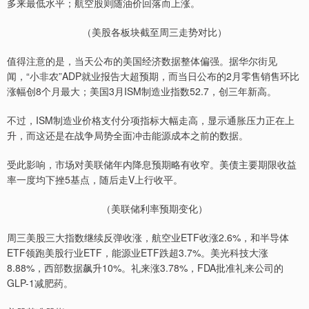
多来最低水平；航空股则随油价回落而上涨。
（美股各板块截至周三走势对比）
值得注意的是，当天公布的美国经济数据整体偏强。据华尔街见
闻，“小非农”ADP就业报告大超预期，而当日公布的2月零售销售环比
涨幅创8个月最大；美国3月ISM制造业指数52.7，创三年新高。
不过，ISM制造业价格支付分项指标大幅走高，显示通胀压力正在上
升，而这还是在战争局势全面冲击能源成本之前的数据。
受此影响，市场对美联储年内降息预期略有收窄。美债主要期限收益
率一度均下挫5基点，随后走V上行收平。
（美联储利率预期变化）
周三美股三大指数继续反弹收涨，航空业ETF收涨2.6%，和半导体
ETF领跑美股行业ETF，能源业ETF跌超3.7%。美光科技大涨
8.88%，西部数据飙升10%。礼来涨3.78%，FDA批准礼来公司的
GLP-1减肥药。