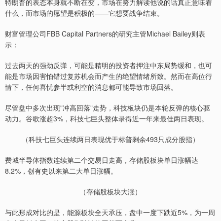
特朗普的表态本身就不断在变，市场在努力解读他说的话真正意味着
什么，而市场的愿望是积极的——它想要战争结束。
财富管理公司FBB Capital Partners的研究主管Michael Bailey则表
示：
过去两天的强劲反弹，可能是精明的投资者押注中东局势缓和，也可
能是市场因害怕错过复苏机会而产生的绝望情绪所致。然而在高位行
情下，任何喜忧参半或利空的消息都可能导致市场回落。
尽管盘中多次出现"冲高回落"走势，科技板块仍是本轮反弹的核心驱
动力。谷歌涨超3%，科技七巨头整体录得近一年来最佳两日表现。
（科技七巨头连续两日表现优于标普剩余493只成分股指）
费城半导体指数连续第二个交易日走高，存储股板块单日涨幅达
8.2%，创有史以来第二大单日涨幅。
（存储股板块大涨）
与此形成对比的是，能源板块全天承压，盘中一度下跌近5%，为一周