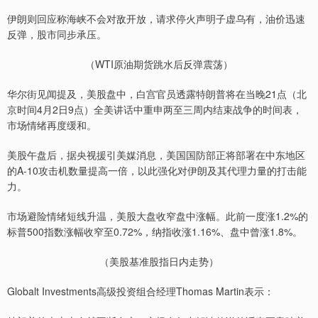
伊朗则回应称海峡不会对敌开放，请求停火声明子虚乌有，油价迅速
反弹，股市同步承压。
（WTI原油期货跳水后反弹震荡）
华尔街见闻提及，美股盘中，白宫官员透露特朗普将在当晚21点（北
京时间4月2日9点）全美讲话中重申两至三周内结束战争的时间表，
市场情绪再度缓和。
美股午盘后，据央视援引美媒消息，美国国防部正将部署在中东地区
的A-10攻击机数量提高一倍，以此强化对伊朗及其代理力量的打击能
力。
市场避险情绪短线升温，美股大盘收窄盘中涨幅。此前一度涨1.2%的
标普500指数涨幅收窄至0.72%，纳指收涨1.16%、盘中曾涨1.8%。
（美股基准股指日内走势）
Globalt Investments高级投资组合经理Thomas Martin表示：