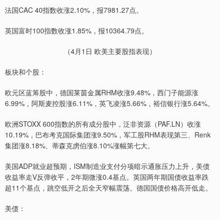
法国CAC 40指数收涨2.10%，报7981.27点。
英国富时100指数收涨1.85%，报10364.79点。
（4月1日 欧美主要股指表现）
板块和个股：
欧元区蓝筹股中，德国莱茵金属RHM收涨9.48%，西门子能源涨
6.99%，阿斯麦控股涨6.11%，英飞凌涨5.66%，裕信银行涨5.64%。
欧洲STOXX 600指数的所有成分股中，泛非资源（PAF.LN）收涨
10.19%，巴布考克国际集团涨9.50%，军工股RHM表现第三、Renk
集团涨8.18%、蒂森克虏伯涨8.10%涨幅第七大。
美国ADP就业超预期，ISM制造业支付分项暗示通胀压力上升，美债
收益率走V反弹收平，2年期微涨0.4基点。英国两年期国债收益率跌
超11个基点，跳空低开之后全天窄幅震荡。德国国债价格高开低走。
美债：