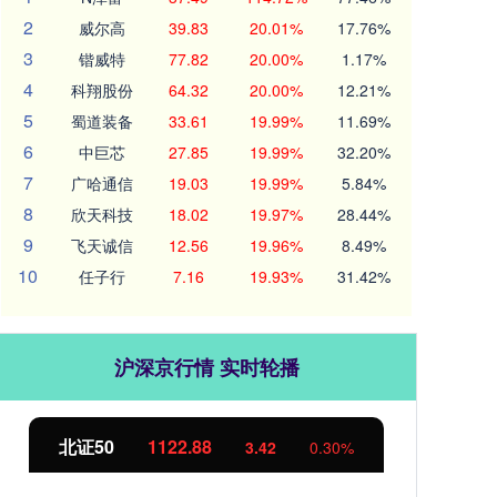
2
威尔高
39.83
20.01%
17.76%
3
锴威特
77.82
20.00%
1.17%
4
科翔股份
64.32
20.00%
12.21%
5
蜀道装备
33.61
19.99%
11.69%
6
中巨芯
27.85
19.99%
32.20%
7
广哈通信
19.03
19.99%
5.84%
8
欣天科技
18.02
19.97%
28.44%
9
飞天诚信
12.56
19.96%
8.49%
10
任子行
7.16
19.93%
31.42%
沪深京行情 实时轮播
北证50
1122.88
创业
3.42
0.30%