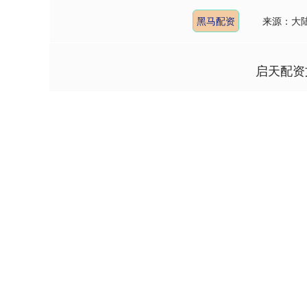
黑马配资
来源：大
启天配资
深证成指
14110.12
1.92
0.57%
-34.08
-