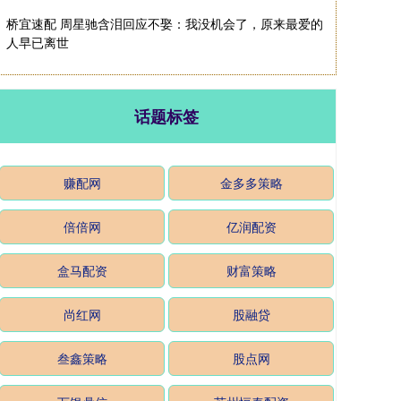
桥宜速配 周星驰含泪回应不娶：我没机会了，原来最爱的
人早已离世
话题标签
赚配网
金多多策略
倍倍网
亿润配资
盒马配资
财富策略
尚红网
股融贷
叁鑫策略
股点网