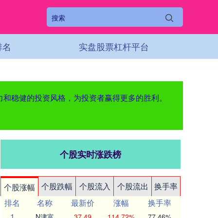
排名
实盘股票杠杆平台
能力和稳健的投资风格，为投资者赢得更多的胜利。
个股实时涨跌榜
个股跌幅
个股流入
个股流出
换手率
个股涨幅
排名
名称
最新价
涨幅
换手率
1
N津富
37.49
114.72%
77.46%