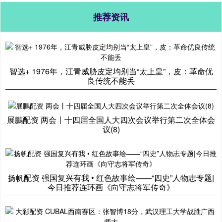
推荐资讯
智选+ 1976年，江青威胁皮定均别当“太上皇”，皮：革命优
良传统不能丢
展鵬配资 两会丨十四届全国人大四次会议举行第二次全体会
议(8)
扬帆配资 强国复兴有我 • 红色故事绘——“四史”人物志专题|
今日推荐连环画《向守志将军传奇》