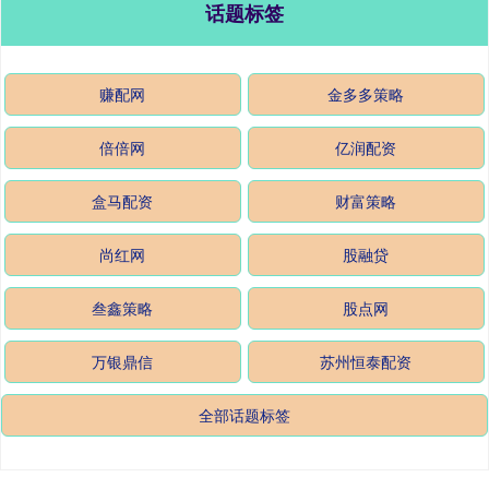
话题标签
赚配网
金多多策略
倍倍网
亿润配资
盒马配资
财富策略
尚红网
股融贷
叁鑫策略
股点网
万银鼎信
苏州恒泰配资
全部话题标签