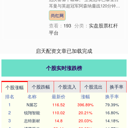
耳曼与英超冠军阿森纳鏖战120分钟战
成1：1平。点球大战中，巴黎圣日耳
尚红网
曼4：3战胜阿....
查看：
193
分类：
实盘股票杠杆
平台
启天配资文章已加载完成
个股实时涨跌榜
个股跌幅
个股流入
个股流出
换手率
个股涨幅
排名
名称
最新价
涨幅
换手率
1
N展芯
116.52
396.89%
79.39%
2
锐翔智能
110.02
20.21%
16.80%
3
志特新材
14.8
20.03%
14.18%