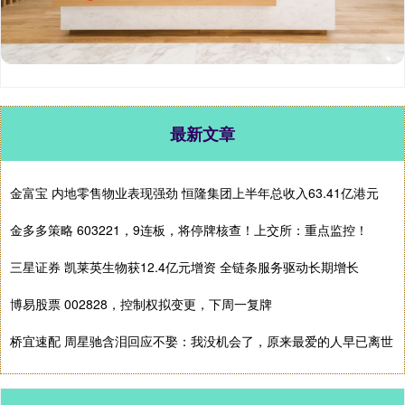
最新文章
金富宝 内地零售物业表现强劲 恒隆集团上半年总收入63.41亿港元
金多多策略 603221，9连板，将停牌核查！上交所：重点监控！
三星证券 凯莱英生物获12.4亿元增资 全链条服务驱动长期增长
博易股票 002828，控制权拟变更，下周一复牌
桥宜速配 周星驰含泪回应不娶：我没机会了，原来最爱的人早已离世