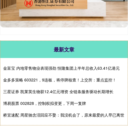
最新文章
金富宝 内地零售物业表现强劲 恒隆集团上半年总收入63.41亿港元
金多多策略 603221，9连板，将停牌核查！上交所：重点监控！
三星证券 凯莱英生物获12.4亿元增资 全链条服务驱动长期增长
博易股票 002828，控制权拟变更，下周一复牌
桥宜速配 周星驰含泪回应不娶：我没机会了，原来最爱的人早已离世