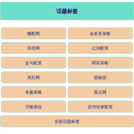
话题标签
赚配网
金多多策略
倍倍网
亿润配资
盒马配资
财富策略
尚红网
股融贷
叁鑫策略
股点网
万银鼎信
苏州恒泰配资
全部话题标签