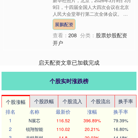
新华社照片，北京，2026年3月9日 3月
9日，十四届全国人大四次会议在北京
人民大会堂举行第二次全体会议。 新
华社记者 饶爱民 摄....
展鵬配资
查看：
208
分类：
股票炒股配资
开户
启天配资文章已加载完成
个股实时涨跌榜
个股跌幅
个股流入
个股流出
换手率
个股涨幅
排名
名称
最新价
涨幅
换手率
1
N展芯
116.52
396.89%
79.39%
2
锐翔智能
110.02
20.21%
16.80%
3
志特新材
14.8
20.03%
14.18%