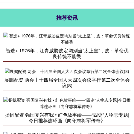
推荐资讯
智选+ 1976年，江青威胁皮定均别当“太上皇”，皮：革命优
良传统不能丢
展鵬配资 两会丨十四届全国人大四次会议举行第二次全体会
议(8)
扬帆配资 强国复兴有我 • 红色故事绘——“四史”人物志专题|
今日推荐连环画《向守志将军传奇》