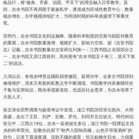
格品行，将“修身、齐家、治国、平天下”的理念融入日常教学。其
间，吉水书院不再局限于家族私学，逐渐成为区域性教育中心，数量
稳步增长，办学规模持续扩大，为明清时期的科举鼎盛埋下厚重伏
笔。
至明代，吉水书院文化到达巅峰。随着科举制度的完善与朝廷对教育
的重视，吉水书院数量激增、规模扩大、影响力空前。据《吉安书院
志》记载，吉水书院数量在吉安府位列第一；江西书院占全国四分之
一，吉水书院又居江西前列，民间更有“吉水书院五十有三，居天下第
二”的说法。
入清以后，各地乡绅贤达踊跃捐资修院、延师办学，众多古书院得到
修缮维护，清末又有新的私塾义学不断涌现。书院教学内容兼顾经史
子集与实用知识，既传承儒家道统，也适应社会需求，为吉水培养了
大批人才。
徐文涛在田野调查与族谱考证中发现，泷江书院历经宋元勃兴、大明
鼎盛，走出了王艮、刘俨、彭教、罗伦、刘同升五位状元。明代90位
状元中，江西占19位，吉水一县便诞生多位，泷江书院一院撑起文昌
乡的科举荣光。彭教在此留下“秋声入院响高槐，山色开帘落酒杯”的
诗句，记录下晨读夜诵、弦歌不辍的盛景；邹元标晚年归乡，力倡重