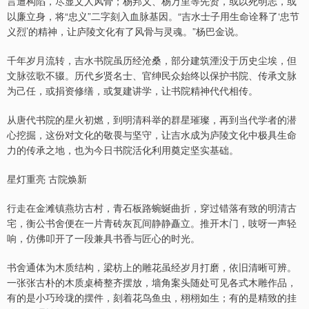
言遭构陷，尽显文人风骨；杨邦乂、杨万里等先贤，或以死明志，或
以廉立身，将“忠义”二字刻入血脉基因。“吉水士子用生命诠释了‘忠节
义烈’的精神，让庐陵文化有了风骨与灵魂。”杨巴金说。
千年岁月流转，吉水书院虽历经沧桑，部分建筑湮没于历史尘埃，但
文脉弦歌不辍。历代乡贤名士、官绅民众始终以保护书院、传承文脉
为己任，或捐资修缮，或复建讲学，让书院精神代代相传。
从唐代书院的星火初燃，到明清科举的群星璀璨，再到当代学者的潜
心挖掘，这份对文化的敬畏与坚守，让吉水成为庐陵文化中极具生命
力的传承之地，也为今日书院活化利用奠定坚实基础。
星灯重亮 古院焕新
行走在金滩镇燕坊古村，青石板路蜿蜒曲折，穿过错落有致的明清古
宅，衡公书舍便在一片青砖灰瓦间静静矗立。推开木门，吱呀一声轻
响，仿佛叩开了一段兼具书香与匠心的时光。
书舍通体为木质结构，梁枋上的雕花虽经岁月打磨，依旧清晰可辨。
一张张古朴的木质桌椅整齐摆放，墙角案头随处可见各式木雕作品，
有的是小巧玲珑的摆件，刻着花鸟鱼虫，栩栩如生；有的是精致的挂