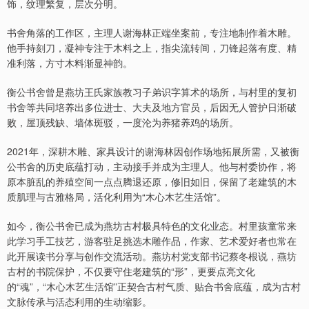
饰，纹理繁复，层次分明。
书舍角落的工作区，主理人谢海林正端坐案前，专注地制作着木雕。
他手持刻刀，凝神专注于木料之上，指尖流转间，刀锋起落有度、精
准利落，方寸木料渐显神韵。
衡公书舍曾是燕坊王氏家族教习子弟识字算术的场所，与村里的复初
书舍等共同培养出多位进士、大夫及地方官员，后因无人管护日渐破
败，屋顶残缺、墙体斑驳，一度沦为养猪养鸡的场所。
2021年，深耕木雕、家具设计的谢海林因创作场地拓展所需，又被衡
公书舍的历史底蕴打动，主动接手并成为主理人。他与村委协作，将
原本脏乱的养殖空间一点点腾退还原，修旧如旧，保留了老建筑的木
质肌理与古雅格局，活化利用为“木心木艺生活馆”。
如今，衡公书舍已成为燕坊古村极具特色的文化业态。村里孩童常来
此学习手工技艺，游客驻足挑选木雕作品，作家、艺术爱好者也常在
此开展读书分享与创作交流活动。燕坊村党支部书记蔡冬根说，燕坊
古村的书院保护，不仅要守住老建筑的“形”，更要点亮文化
的“魂”，“木心木艺生活馆”正契合古村气质、贴合书舍底蕴，成为古村
文脉传承与活态利用的生动缩影。