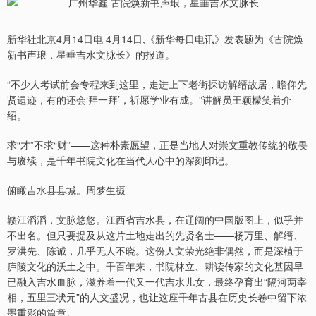
新华社北京4月14日电 4月14日,《新华每日电讯》发表题为《古院焕
新书声琅，星垂吉水文脉长》的报道。
“不少人考试前会专程来到这里，走进上下老街探访解缙故居，瞻仰先
贤遗迹，有的还会‘拜一拜’，祈愿学业有成。”讲解员王颖檬笑着介
绍。
求“才”不求“财”——这种朴素愿望，正是当地人对崇文重教传统的敬畏
与赓续，是千年书院文化在当代人心中的深刻印记。
俯瞰吉水县县城。周梦生摄
赣江滔滔，文脉悠悠。江西省吉水县，在辽阔的中国版图上，似乎并
不出名。但只要提及从这片土地走出的先贤名士——杨万里、解缙、
罗洪先、陈诚，几乎无人不晓。这份人文荣光绝非偶然，而是深植于
庐陵文化的沃土之中。千百年来，书院林立、耕读传家的文化基因早
已融入吉水血脉，滋养着一代又一代吉水儿女，最终孕育出“隔河两宰
相，五里三状元”的人文盛况，也让这座千年古县在历史长卷中留下浓
墨重彩的篇章。