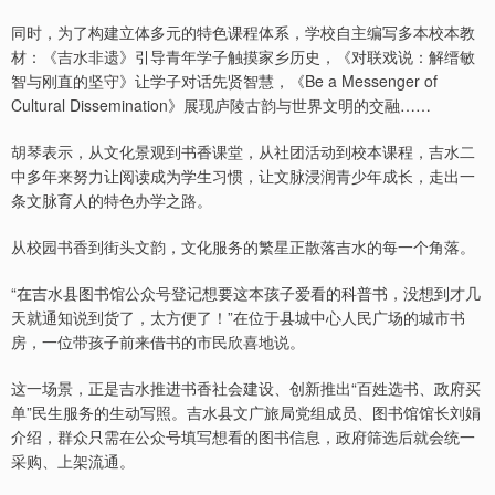
同时，为了构建立体多元的特色课程体系，学校自主编写多本校本教
材：《吉水非遗》引导青年学子触摸家乡历史，《对联戏说：解缙敏
智与刚直的坚守》让学子对话先贤智慧，《Be a Messenger of
Cultural Dissemination》展现庐陵古韵与世界文明的交融……
胡琴表示，从文化景观到书香课堂，从社团活动到校本课程，吉水二
中多年来努力让阅读成为学生习惯，让文脉浸润青少年成长，走出一
条文脉育人的特色办学之路。
从校园书香到街头文韵，文化服务的繁星正散落吉水的每一个角落。
“在吉水县图书馆公众号登记想要这本孩子爱看的科普书，没想到才几
天就通知说到货了，太方便了！”在位于县城中心人民广场的城市书
房，一位带孩子前来借书的市民欣喜地说。
这一场景，正是吉水推进书香社会建设、创新推出“百姓选书、政府买
单”民生服务的生动写照。吉水县文广旅局党组成员、图书馆馆长刘娟
介绍，群众只需在公众号填写想看的图书信息，政府筛选后就会统一
采购、上架流通。