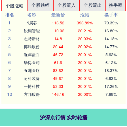
个股跌幅
个股流入
个股流出
换手率
个股涨幅
排名
名称
最新价
涨幅
换手率
1
N展芯
116.52
396.89%
79.39%
2
锐翔智能
110.02
20.21%
16.80%
3
志特新材
14.8
20.03%
14.18%
4
博腾股份
20.44
20.02%
14.77%
5
近岸蛋白
46.72
20.01%
5.62%
6
毕得医药
61.6
20.01%
6.12%
7
五洲医疗
83.62
20.01%
18.37%
8
耐科装备
49.67
20.01%
6.83%
9
一博科技
53.33
20.01%
17.26%
10
方邦股份
146.16
20.00%
7.68%
沪深京行情 实时轮播