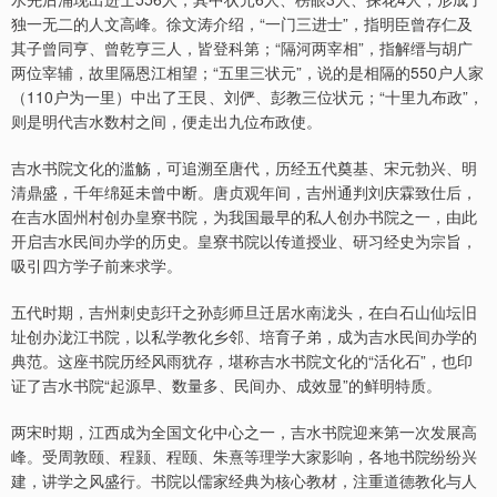
独一无二的人文高峰。徐文涛介绍，“一门三进士”，指明臣曾存仁及
其子曾同亨、曾乾亨三人，皆登科第；“隔河两宰相”，指解缙与胡广
两位宰辅，故里隔恩江相望；“五里三状元”，说的是相隔的550户人家
（110户为一里）中出了王艮、刘俨、彭教三位状元；“十里九布政”，
则是明代吉水数村之间，便走出九位布政使。
吉水书院文化的滥觞，可追溯至唐代，历经五代奠基、宋元勃兴、明
清鼎盛，千年绵延未曾中断。唐贞观年间，吉州通判刘庆霖致仕后，
在吉水固州村创办皇寮书院，为我国最早的私人创办书院之一，由此
开启吉水民间办学的历史。皇寮书院以传道授业、研习经史为宗旨，
吸引四方学子前来求学。
五代时期，吉州刺史彭玕之孙彭师旦迁居水南泷头，在白石山仙坛旧
址创办泷江书院，以私学教化乡邻、培育子弟，成为吉水民间办学的
典范。这座书院历经风雨犹存，堪称吉水书院文化的“活化石”，也印
证了吉水书院“起源早、数量多、民间办、成效显”的鲜明特质。
两宋时期，江西成为全国文化中心之一，吉水书院迎来第一次发展高
峰。受周敦颐、程颢、程颐、朱熹等理学大家影响，各地书院纷纷兴
建，讲学之风盛行。书院以儒家经典为核心教材，注重道德教化与人