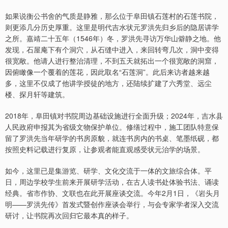
如果说衡公书舍的气质是静雅，那么位于阜田镇石莲村的石莲书院，
则更添几分历史厚重。这里是明代吉水状元罗洪先归乡后的隐居讲学
之所。嘉靖二十五年（1546年）冬，罗洪先寻访万华山僻静之地。他
发现，石屋庵下有个洞穴，从石缝中进入，来回转弯几次，洞中变得
很宽敞。他请人进行整治清理，不到五天就拓出一个很宽敞的洞窟，
因俯瞰像一个覆着的莲花，因此取名“石莲洞”。此后来访者越来越
多，这里不仅成了他讲学授徒的地方，还陆续扩建了六秀堂、远尘
楼、探月轩等建筑。
2018年，阜田镇对书院周边基础设施进行全面升级；2024年，吉水县
人民政府申报其为省级文物保护单位。修缮过程中，施工团队特意保
留了罗洪先当年研学的书房原貌，就连书房内的书桌、笔墨纸砚，都
按照史料记载进行复原，让参观者能直观感受状元治学的场景。
如今，这里已是集游览、研学、文化交流于一体的文旅综合体。平
日，周边学校学生前来开展研学活动，在古人读书处体验书法、诵读
经典。省市作协、文联也在此开展座谈交流。今年2月1日，《岩头月
明——罗洪先传》首发式暨创作座谈会举行，与会专家学者深入交流
研讨，让书院再次回归它最本真的样子。