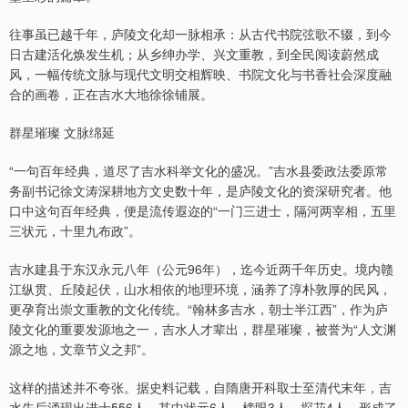
往事虽已越千年，庐陵文化却一脉相承：从古代书院弦歌不辍，到今
日古建活化焕发生机；从乡绅办学、兴文重教，到全民阅读蔚然成
风，一幅传统文脉与现代文明交相辉映、书院文化与书香社会深度融
合的画卷，正在吉水大地徐徐铺展。
群星璀璨 文脉绵延
“一句百年经典，道尽了吉水科举文化的盛况。”吉水县委政法委原常
务副书记徐文涛深耕地方文史数十年，是庐陵文化的资深研究者。他
口中这句百年经典，便是流传遐迩的“一门三进士，隔河两宰相，五里
三状元，十里九布政”。
吉水建县于东汉永元八年（公元96年），迄今近两千年历史。境内赣
江纵贯、丘陵起伏，山水相依的地理环境，涵养了淳朴敦厚的民风，
更孕育出崇文重教的文化传统。“翰林多吉水，朝士半江西”，作为庐
陵文化的重要发源地之一，吉水人才辈出，群星璀璨，被誉为“人文渊
源之地，文章节义之邦”。
这样的描述并不夸张。据史料记载，自隋唐开科取士至清代末年，吉
水先后涌现出进士556人，其中状元6人、榜眼3人、探花4人，形成了