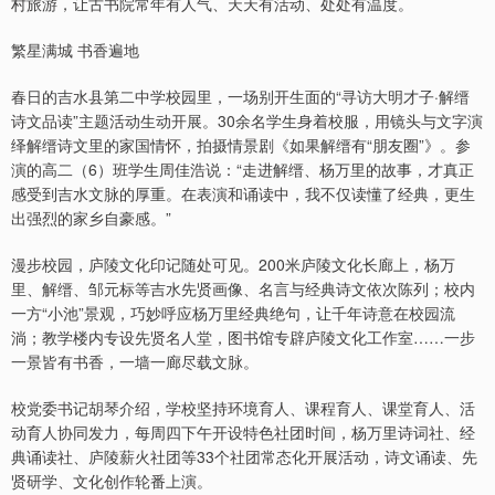
村旅游，让古书院常年有人气、天天有活动、处处有温度。
繁星满城 书香遍地
春日的吉水县第二中学校园里，一场别开生面的“寻访大明才子·解缙
诗文品读”主题活动生动开展。30余名学生身着校服，用镜头与文字演
绎解缙诗文里的家国情怀，拍摄情景剧《如果解缙有“朋友圈”》。参
演的高二（6）班学生周佳浩说：“走进解缙、杨万里的故事，才真正
感受到吉水文脉的厚重。在表演和诵读中，我不仅读懂了经典，更生
出强烈的家乡自豪感。”
漫步校园，庐陵文化印记随处可见。200米庐陵文化长廊上，杨万
里、解缙、邹元标等吉水先贤画像、名言与经典诗文依次陈列；校内
一方“小池”景观，巧妙呼应杨万里经典绝句，让千年诗意在校园流
淌；教学楼内专设先贤名人堂，图书馆专辟庐陵文化工作室……一步
一景皆有书香，一墙一廊尽载文脉。
校党委书记胡琴介绍，学校坚持环境育人、课程育人、课堂育人、活
动育人协同发力，每周四下午开设特色社团时间，杨万里诗词社、经
典诵读社、庐陵薪火社团等33个社团常态化开展活动，诗文诵读、先
贤研学、文化创作轮番上演。