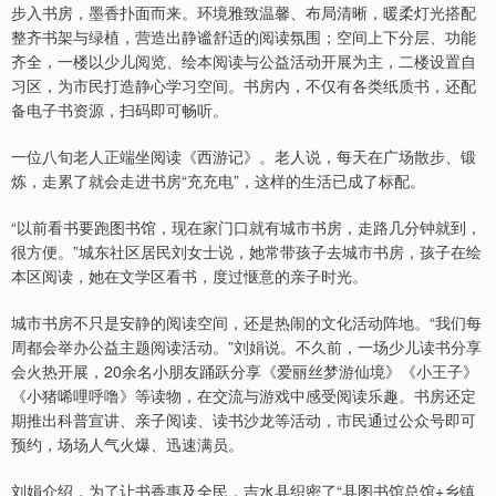
步入书房，墨香扑面而来。环境雅致温馨、布局清晰，暖柔灯光搭配
整齐书架与绿植，营造出静谧舒适的阅读氛围；空间上下分层、功能
齐全，一楼以少儿阅览、绘本阅读与公益活动开展为主，二楼设置自
习区，为市民打造静心学习空间。书房内，不仅有各类纸质书，还配
备电子书资源，扫码即可畅听。
一位八旬老人正端坐阅读《西游记》。老人说，每天在广场散步、锻
炼，走累了就会走进书房“充充电”，这样的生活已成了标配。
“以前看书要跑图书馆，现在家门口就有城市书房，走路几分钟就到，
很方便。”城东社区居民刘女士说，她常带孩子去城市书房，孩子在绘
本区阅读，她在文学区看书，度过惬意的亲子时光。
城市书房不只是安静的阅读空间，还是热闹的文化活动阵地。“我们每
周都会举办公益主题阅读活动。”刘娟说。不久前，一场少儿读书分享
会火热开展，20余名小朋友踊跃分享《爱丽丝梦游仙境》《小王子》
《小猪唏哩呼噜》等读物，在交流与游戏中感受阅读乐趣。书房还定
期推出科普宣讲、亲子阅读、读书沙龙等活动，市民通过公众号即可
预约，场场人气火爆、迅速满员。
刘娟介绍，为了让书香惠及全民，吉水县织密了“县图书馆总馆+乡镇