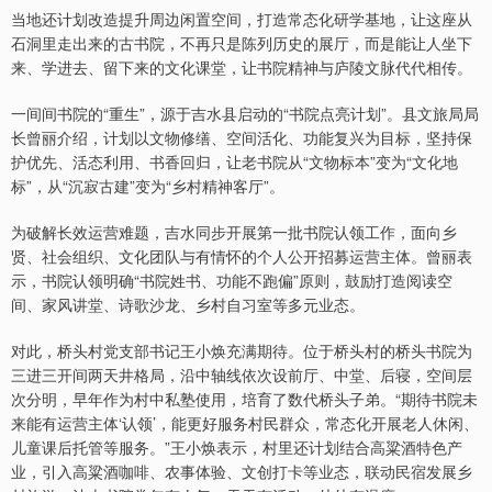
当地还计划改造提升周边闲置空间，打造常态化研学基地，让这座从
石洞里走出来的古书院，不再只是陈列历史的展厅，而是能让人坐下
来、学进去、留下来的文化课堂，让书院精神与庐陵文脉代代相传。
一间间书院的“重生”，源于吉水县启动的“书院点亮计划”。县文旅局局
长曾丽介绍，计划以文物修缮、空间活化、功能复兴为目标，坚持保
护优先、活态利用、书香回归，让老书院从“文物标本”变为“文化地
标”，从“沉寂古建”变为“乡村精神客厅”。
为破解长效运营难题，吉水同步开展第一批书院认领工作，面向乡
贤、社会组织、文化团队与有情怀的个人公开招募运营主体。曾丽表
示，书院认领明确“书院姓书、功能不跑偏”原则，鼓励打造阅读空
间、家风讲堂、诗歌沙龙、乡村自习室等多元业态。
对此，桥头村党支部书记王小焕充满期待。位于桥头村的桥头书院为
三进三开间两天井格局，沿中轴线依次设前厅、中堂、后寝，空间层
次分明，早年作为村中私塾使用，培育了数代桥头子弟。“期待书院未
来能有运营主体‘认领’，能更好服务村民群众，常态化开展老人休闲、
儿童课后托管等服务。”王小焕表示，村里还计划结合高粱酒特色产
业，引入高粱酒咖啡、农事体验、文创打卡等业态，联动民宿发展乡