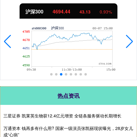
北证50
1134.24
0.93%
11.37
1
热点资讯
三星证券 凯莱英生物获12.4亿元增资 全链条服务驱动长期增长
万通资本 钱再多有什么用? 国家一级演员张凯丽现状曝光，28岁女儿
成“心病”