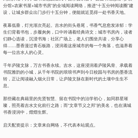
分馆+农家书屋+城市书房”的全域阅读网络，推进“十五分钟阅读圈”建
设，让城乡群众出门步行十五分钟，便能就近觅得一处书香天地。
夜幕低垂，灯光渐次亮起。吉水的街头巷尾，书香气息愈发浓郁：学
生们背着书包，步履匆匆，口中吟诵着经典诗文；城市书房内，读者
们静心选读，沉浸书海；社区广场上，老人们围坐共读，分享心
得……墨香漫过青石板路，浸润着这座城市的每一个角落，也滋养着
每一位吉水人的心灵。
千年庐陵文脉，万古书香永续。吉水，这座浸润着庐陵风骨、承载着
书院雅韵的小城，从千年书院的琅琅书声到今日校园与书房的墨香流
转，正让阅读融入烟火日常，让庐陵文脉在新时代的土壤中生生不
息。
那些藏在典籍里的先贤智慧、留在书院中的治学初心，如同群星璀
璨，照亮着吉水文化前行之路；而“文章节义之邦”的美名，也在满城
书香浸润中，熠熠生辉。
启天配资提示：文章来自网络，不代表本站观点。