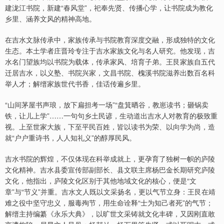
建泷江书院，新建“春风堂”，祀奉先贤、传播心学，让书院成为教化
乡里、涵养文风的精神高地。
在吉水文脉传承中，家族传承与书院教育深度交融，形成独特的文化
生态。本土学者庄晋玲专注于吉水家族文化与名人研究。他发现，吉
水名门望族均以书院为载体，传承家风、培育子弟。王艮家族自五代
迁居吉水，以义塾、书院兴家，文昌书院、槐溪书院滋养出数百名科
举人才；解缙家族世代书香，佳话传遍乡里。
“山间茅屋书声琅，放下扁担考一场”“盘箕晒谷，教崽读书；砸锅卖
铁，让儿上学”……一句句乡土民谚，生动道出吉水人对教育的极致重
视。上至世家大族，下至平民百姓，皆以读书为荣、以向学为尚，造
就“户户重诗书，人人知礼义”的醇厚民风。
吉水书院的辉煌，不仅体现在科举成就上，更孕育了独树一帜的庐陵
文化精神。吉水县委宣传部副部长、县文联主席杨巴金长期研究庐陵
文化，他指出，庐陵文化区别于其他地域文化的核心，便是“文
章”与“节义”并重。吉水文人既以文采扬名，更以气节立身：王艮在靖
难之役中坚守忠义，服毒殉节，用生命诠释“士为知己者死”的气节；
解缙主持编纂《永乐大典》，以旷世文采铸就文化丰碑，又因刚直敢