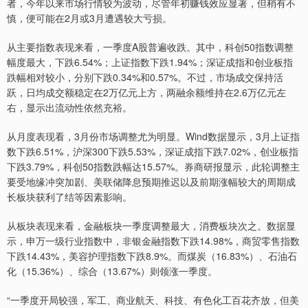
者，今年以来市场行情较为波动，尽管年初赚钱效应显著，但稍有不
慎，便可能在2月或3月遭遇较大亏损。
从主要指数表现来看，一季度A股普遍收跌。其中，科创50指数调整
幅度最大，下跌6.54%；上证指数下跌1.94%；深证成指和创业板指
跌幅相对较小，分别下跌0.34%和0.57%。不过，市场成交保持活
跃，日均成交额稳定在2万亿元上方，两融余额维持在2.6万亿元左
右，显示出流动性依然充裕。
从月度表现看，3月份市场调整尤为明显。Wind数据显示，3月上证指
数下跌6.51%，沪深300下跌5.53%，深证成指下跌7.02%，创业板指
下跌3.79%，科创50指数跌幅达15.57%。券商研报显示，此轮调整主
要受地缘冲突加剧、美联储降息预期推迟以及前期涨幅较大的周期成
长板块获利了结等因素影响。
从板块表现来看，金融板块一季度调整最大，消费板块次之。数据显
示，申万一级行业指数中，非银金融指数下跌14.98%，商贸零售指数
下跌14.43%，美容护理指数下跌8.9%。而煤炭（16.83%）、石油石
化（15.36%）、综合（13.67%）则领涨一季度。
“一季度开局较强，军工、商业航天、科技、有色化工百花齐放，但美