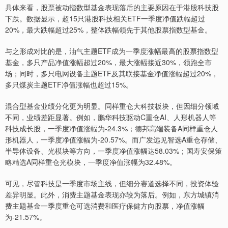
具体来看，股票被动指数型基金表现落后的主要原因在于港股科技股
下跌。数据显示，超15只港股科技相关ETF一季度净值跌幅超过
20%，最大跌幅超过25%，整体跌幅领先于其他股票指数型基金。
与之形成对比的是，油气主题ETF成为一季度涨幅最高的股票指数型
基金，多只产品净值涨幅超过20%，最大涨幅接近30%，领跑全市
场；同时，多只电网设备主题ETF及其联接基金净值涨幅超过20%，
多只煤炭主题ETF净值涨幅也超过15%。
混合型基金业绩分化更为明显。同样重仓大科技板块，但因细分领域
不同，业绩差距显著。例如，鹏华科技驱动C重仓AI、人形机器人等
科技成长股，一季度净值涨幅为-24.3%；德邦高端装备A同样重仓人
形机器人，一季度净值涨幅为-20.57%。而广发远见智选A重仓存储、
半导体设备、光模块等方向，一季度净值涨幅达58.03%；国寿安保策
略精选A同样重仓光模块，一季度净值涨幅为32.48%。
可见，尽管科技是一季度市场主线，但细分赛道选择不同，投资体验
差异明显。此外，消费主题基金表现亦较为落后。例如，东方城镇消
费主题基金一季度重仓可选消费和医疗保健方向股票，净值涨幅
为-21.57%。