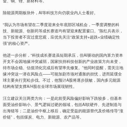
金、铜、锂、新材料等。
除能源周期板块外，AI等科技方向仍获业内人士看好。
“我认为市场有望在二季度迎来全年底部区域机会，一季度调整的科
技、新能源、创新药等成长赛道均有望迎来配置窗口。”陈红兵表示，
当下投资者不宜过度悲观，应优先关注“政策支持+超跌+业绩确定性
强”的核心资产。
他进一步分析，“科技成长赛道虽短期承压，但AI驱动的国内算力资本
开支不会因地缘冲突减弱，国家扶持科技创新的产业政策方向未变，
待市场企稳、估值消化完成后有望率先修复。”他同时提醒，需关注地
缘冲突这一潜在风险点——可能加剧市场对通胀的担忧，进而延缓全
球主要央行宽松步伐。不过，他预计A股将逐步脱敏，国内多元能源
结构有望支撑A/H股在全球市场展现韧性。
汪立建议关注两类方向：一是此前受风险偏好影响下跌较多，但基本
面受油价影响小、景气逻辑过硬的领域，包括AI软硬件、先进制造与
出海链等；二是油价中枢上移后，确定受益的能源替代及价格传导“涨
价链”，包括煤炭、电力、新能源、农产品等。