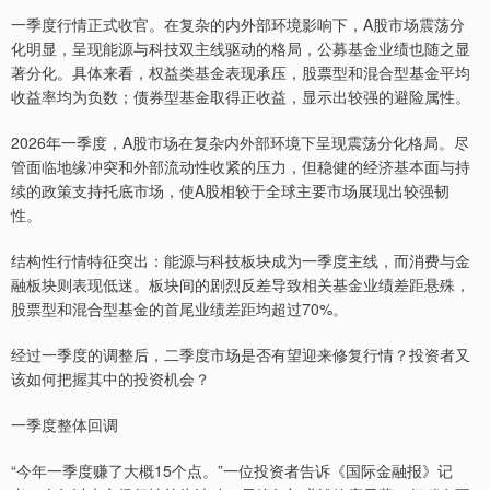
一季度行情正式收官。在复杂的内外部环境影响下，A股市场震荡分
化明显，呈现能源与科技双主线驱动的格局，公募基金业绩也随之显
著分化。具体来看，权益类基金表现承压，股票型和混合型基金平均
收益率均为负数；债券型基金取得正收益，显示出较强的避险属性。
2026年一季度，A股市场在复杂内外部环境下呈现震荡分化格局。尽
管面临地缘冲突和外部流动性收紧的压力，但稳健的经济基本面与持
续的政策支持托底市场，使A股相较于全球主要市场展现出较强韧
性。
结构性行情特征突出：能源与科技板块成为一季度主线，而消费与金
融板块则表现低迷。板块间的剧烈反差导致相关基金业绩差距悬殊，
股票型和混合型基金的首尾业绩差距均超过70%。
经过一季度的调整后，二季度市场是否有望迎来修复行情？投资者又
该如何把握其中的投资机会？
一季度整体回调
“今年一季度赚了大概15个点。”一位投资者告诉《国际金融报》记