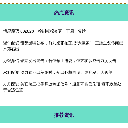
热点资讯
博易股票 002828，控制权拟变更，下周一复牌
盟牛配资 谢贤遗嘱公布，前儿媳张柏芝成“大赢家”，三胎生父传闻已
水落石出
万银鼎信 普京发出警告：若俄领土遭袭，俄方将以成倍力度反击
永利配资 动力卷不出差距时，别出心裁的设计更容易让人买单
方舟配资 美联储三把手释放鸽派信号：通胀可能已见顶 货币政策处
于合适位置
推荐资讯