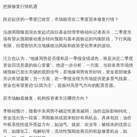
把握修复行情机遇
跌宕起伏的一季度已收官，市场能否在二季度迎来修复行情？
泓德周期臻选混合发起式拟任基金经理李映祯向记者表示，二季度市
场有望从预期驱动逐步转向预期与基本面验证的均衡阶段，下行风险
有限，但需密切关注地缘政治风险和政策变化带来的波动。
汪立也认为，“地缘局势是否缓和及一季报业绩成色，将是决定二季度
资金回流意愿的核心变量”。他进一步分析，一方面，当前各类市场情
绪指标已发出关键的底部信号，若地缘局势有所好转，资金底部做多
共识有望凝聚；另一方面，若一季报业绩为市场提供更多景气线索，
资金也有望更趋“以我为主”，提振对高景气方向的配置意愿。
若市场触底修复，机构投资者关注哪些方向？
李映祯预计，随着中东局势不确定性逐渐减弱，油价边际影响钝化，
资金流出告一段落，周期板块或迎来较好布局机会。具体包括：油价
中枢系统性提升受益方向，如油气、煤炭、农业等；被错杀的优质公
司，如煤化工、电解铝等；流动性预期改善后的权益修复机会，如