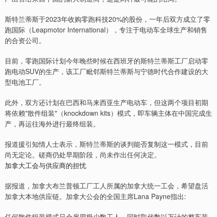
斯特兰蒂斯于2023年收购零跑科技20%的股份，一年后双方成立了零
跑国际（Leapmotor International），专注于电动车全球生产和销售
的合资公司。
目前，零跑国际计划今年晚些时候在西班牙的斯特兰蒂斯工厂启动零
跑电动SUV的生产，该工厂毗邻斯特兰蒂斯与宁德时代合作建设的大
型电池工厂。
此外，双方还计划在巴西和马来西亚生产电动车，但这两个项目初期
将依赖"散件组装"（knockdown kits）模式，即车辆主体在中国完成生
产，再运往海外进行最终组装。
报道援引知情人士表示，斯特兰蒂斯的谈判能否复制这一模式，目前
尚无定论。磋商仍处早期阶段，尚未作出任何决定。
加拿大工会与供应商的担忧
据报道，加拿大布兰普顿工厂工人所属的加拿大统一工会，希望盘活
加拿大本地供应链。加拿大公会的全国主席Lana Payne指出:
任何散件组装模式只会雇用极少数工人，同时取代数以万计的整车装