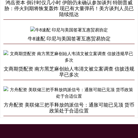
鸿岳资本 倒计时仅几小时 伊朗仍未确认参加谈判 特朗普威
胁：停火到期将恢复轰炸 现已有大量弹药！美方谈判人员已
陆续抵达
牛8速配 印尼与美国签署互惠贸易协定
文商期货配资 南方黑芝麻创始人韦清文被立案调查 信披违规
早已多次
方舟配资 美联储三把手释放鸽派信号：通胀可能已见顶 货币
政策处于合适位置