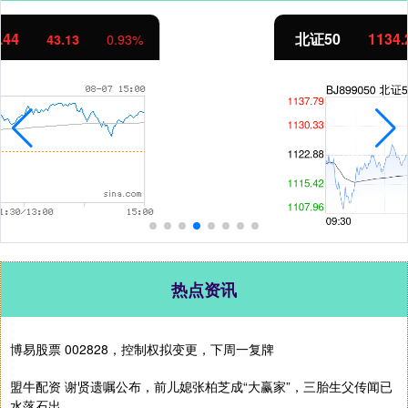
北证50
1134.24
11.37
1.01%
热点资讯
博易股票 002828，控制权拟变更，下周一复牌
盟牛配资 谢贤遗嘱公布，前儿媳张柏芝成“大赢家”，三胎生父传闻已
水落石出