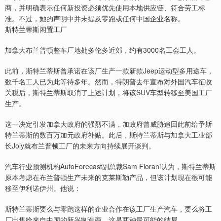
商，并明确表示任何新投资必须优先使用本地供应链、符合劳工标
准。不过，她的声明中并未提及零跑或任何中国企业名称。
斯特兰蒂斯闲置工厂
加拿大布兰普顿整车厂地处多伦多近郊，约有3000名工会工人。
此前，斯特兰蒂斯曾承诺在该厂生产一款新款Jeep运动型多用途车，
数千名工人已为此等待多年。然而，特朗普去年宣布对外国汽车征收
关税后，斯特兰蒂斯取消了上述计划，将该SUV车型转移至美国工厂
生产。
这一决定引发加拿大政府的强烈不满，加政府曾威胁追回此前给予斯
特兰蒂斯的数百万加元政府补贴。此后，斯特兰蒂斯与加拿大工业部
长Joly就布兰普顿工厂的未来方向持续展开谈判。
汽车行业预测机构AutoForecast副总裁Sam Fiorani认为，斯特兰蒂斯
原本考虑在布兰普顿生产未来的克莱斯勒产品，但该计划现在很可能
移至伊利诺伊州。他说：
斯特兰蒂斯要么与零跑这样的企业合作在该工厂生产汽车，要么将工
厂出售给来自中国的新兴制造商，这是两种最可能的结局。