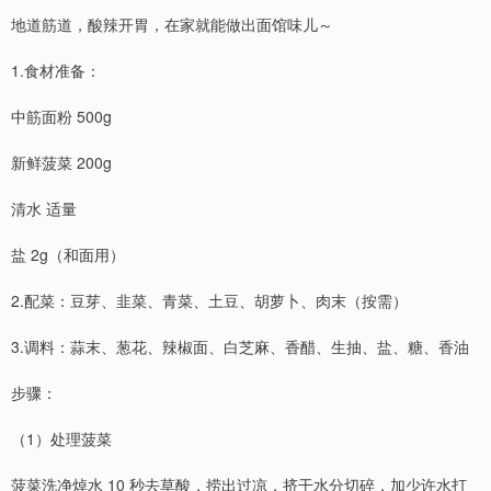
地道筋道，酸辣开胃，在家就能做出面馆味儿～
1.食材准备：
中筋面粉 500g
新鲜菠菜 200g
清水 适量
盐 2g（和面用）
2.配菜：豆芽、韭菜、青菜、土豆、胡萝卜、肉末（按需）
3.调料：蒜末、葱花、辣椒面、白芝麻、香醋、生抽、盐、糖、香油
步骤：
（1）处理菠菜
菠菜洗净焯水 10 秒去草酸，捞出过凉，挤干水分切碎，加少许水打