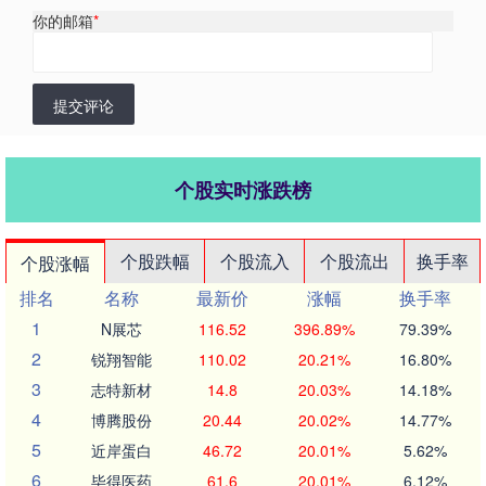
你的邮箱
*
提交评论
个股实时涨跌榜
个股跌幅
个股流入
个股流出
换手率
个股涨幅
排名
名称
最新价
涨幅
换手率
1
N展芯
116.52
396.89%
79.39%
2
锐翔智能
110.02
20.21%
16.80%
3
志特新材
14.8
20.03%
14.18%
4
博腾股份
20.44
20.02%
14.77%
5
近岸蛋白
46.72
20.01%
5.62%
6
毕得医药
61.6
20.01%
6.12%