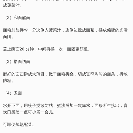
成菠菜汁。
（2）和面醒面
面粉加盐拌匀，分次倒入菠菜汁，边倒边搅成面絮，揉成偏硬的光滑
面团。
盖上醒面20 分钟，中间再揉一次，面团更筋道。
（3）擀面切面
醒好的面团擀成大薄饼，撒干面粉折叠，切成宽窄均匀的面条，抖散
防粘。
（4）煮面
水开下面，用筷子搅散防粘，煮沸后加一次凉水，面条断生捞出，喜
欢口感硬一点可少煮一会儿。
可顺便焯熟配菜。