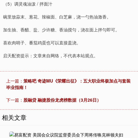
（5）调灵魂油泼 / 拌面汁
碗里放蒜末、葱花、辣椒面、白芝麻，浇一勺热油激香。
加生抽、香醋、盐、少许糖、香油搅匀，浇在面上拌匀即可。
喜欢肉哨子、番茄鸡蛋也可以直接盖浇。
启天配资提示：文章来自网络，不代表本站观点。
上一篇：
策略吧 奇迹MU《荣耀出征》：五大职业终极加点与套装
毕业指南！
下一篇：
股融贷 融捷股份龙虎榜数据（3月26日）
相关文章