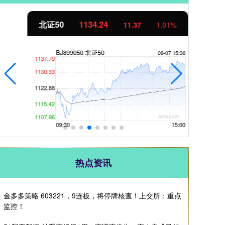
北证50
1134.24
创
11.37
1.01%
热点资讯
金多多策略 603221，9连板，将停牌核查！上交所：重点
监控！