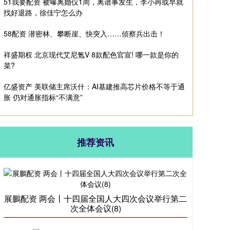
51我要配资 被曝离婚仅1周，离谱事发生，李小冉或早就
找好退路，徐佳宁怎么办
58配资 潜密林、攀断崖、快突入……侦察兵出击！
祥盛期权 北京现代艾尼氪V 8款配色官宣! 哪一款是你的
菜?
亿盛资产 美联储主席沃什：AI基建推高芯片价格不等于通
胀 仍对通胀指标“不满意”
推荐资讯
展鵬配资 两会丨十四届全国人大四次会议举行第二
次全体会议(8)