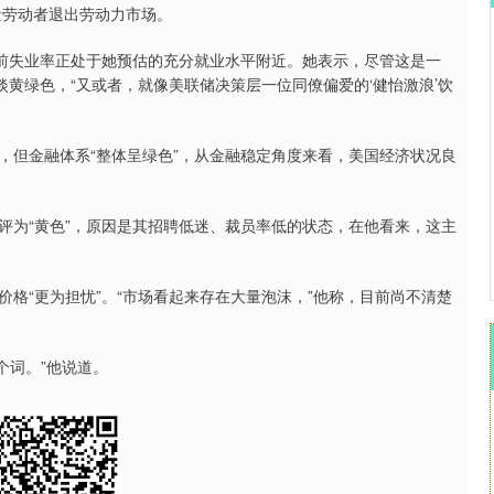
量劳动者退出劳动力市场。
沪深300
4694.44
.42%
43.13
0.93%
前失业率正处于她预估的充分就业水平附近。她表示，尽管这是一
淡黄绿色，“又或者，就像美联储决策层一位同僚偏爱的‘健怡激浪’饮
但金融体系“整体呈绿色”，从金融稳定角度来看，美国经济状况良
为“黄色”，原因是其招聘低迷、裁员率低的状态，在他看来，这主
“更为担忧”。“市场看起来存在大量泡沫，”他称，目前尚不清楚
个词。”他说道。