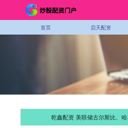
首页
启天配资
乾鑫配资 美联储古尔斯比、