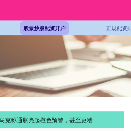
正规配资
股票炒股配资开户
哈马克称通胀亮起橙色预警，甚至更糟