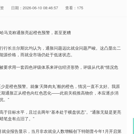
资
日期：2026-06-10 08:46:57
查看：175
行长古尔斯比均认为，通胀问题远比就业问题严峻。这凸显出二
能源价格，而就业市场仍处于低迷状态。
要求用一套四色评级体系来评估经济形势，评级从代表“情况危
是橙色预警。就像‘天降肉丸’般的橙色，情况一直不太好。我原
近期通胀正从橙色向红色恶化——此前关税推高物价，本应逐步消
忧。”
目标水平，且过去两年“基本处于横盘状态”。“通胀无疑是更亮
蜡笔盒有点旧了。”
就业报告显示，当月非农就业人数增幅创下特朗普今年1月开启第