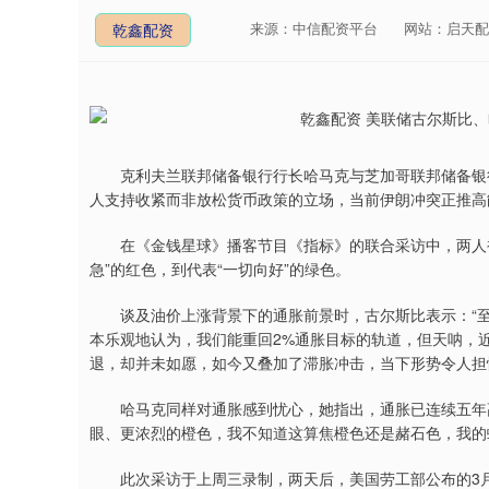
来源：中信配资平台
网站：启天配
乾鑫配资
克利夫兰联邦储备银行行长哈马克与芝加哥联邦储备银行
人支持收紧而非放松货币政策的立场，当前伊朗冲突正推高
在《金钱星球》播客节目《指标》的联合采访中，两人被
急”的红色，到代表“一切向好”的绿色。
谈及油价上涨背景下的通胀前景时，古尔斯比表示：“至少
本乐观地认为，我们能重回2%通胀目标的轨道，但天呐，
退，却并未如愿，如今又叠加了滞胀冲击，当下形势令人担
哈马克同样对通胀感到忧心，她指出，通胀已连续五年高于
眼、更浓烈的橙色，我不知道这算焦橙色还是赭石色，我的
此次采访于上周三录制，两天后，美国劳工部公布的3月