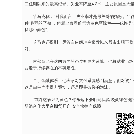
二任期以来的最高纪录。失业率降至4.3%，主要原因是大
深证成指
14311.01
9.68
1.02%
200.89
1
哈马克称：“对我而言，失业率才是最关键的指标。”当
种“脆弱的平衡”，但就业市场前景为黄色至绿色——或许是
料那种颜色”。
哈马克还提到，尽管自伊朗冲突爆发以来股市出现下跌，
好。
古尔斯比在这两方面的态度则更为谨慎。他将就业市场评
要源于持续存在的不确定性。
至于金融体系，他表示对支付系统感到满意，但对资产价格
这是由生产率提升驱动，还是即将破裂的泡沫。
“或许这该评为黄色？你永远不会听到我说‘淡黄绿色’这
新浪合作大平台期货开户 安全快捷有保障