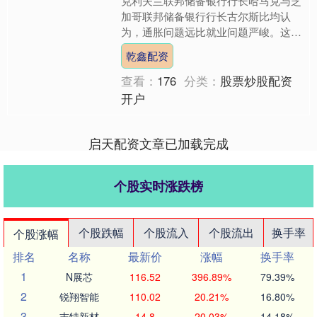
克利夫兰联邦储备银行行长哈马克与芝
加哥联邦储备银行行长古尔斯比均认
为，通胀问题远比就业问题严峻。这凸
显出二人支持收紧而非放松货币政策的
乾鑫配资
立场，当前伊朗冲突正推高能....
查看：
176
分类：
股票炒股配资
开户
启天配资文章已加载完成
个股实时涨跌榜
个股跌幅
个股流入
个股流出
换手率
个股涨幅
排名
名称
最新价
涨幅
换手率
1
N展芯
116.52
396.89%
79.39%
2
锐翔智能
110.02
20.21%
16.80%
3
志特新材
14.8
20.03%
14.18%