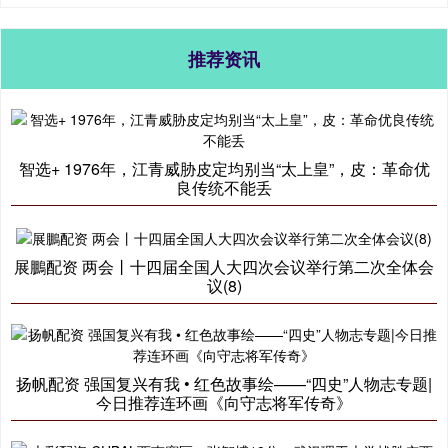
推荐资讯
智选+ 1976年，江青威胁皮定均别当“太上皇”，皮：革命优
良传统不能丢
展鵬配资 两会丨十四届全国人大四次会议举行第二次全体会
议(8)
扬帆配资 强国复兴有我 • 红色故事绘——“四史”人物志专题|
今日推荐连环画《向守志将军传奇》