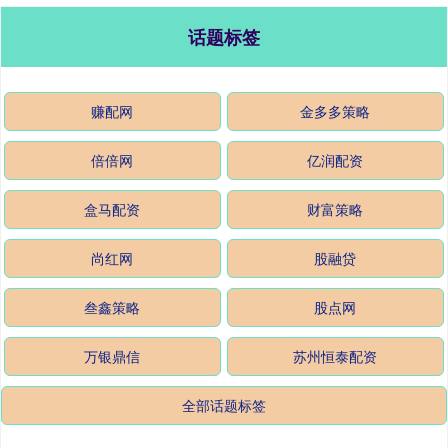
话题标签
赚配网
金多多策略
倍倍网
亿润配资
盒马配资
财富策略
尚红网
股融贷
叁鑫策略
股点网
万银鼎信
苏州恒泰配资
全部话题标签