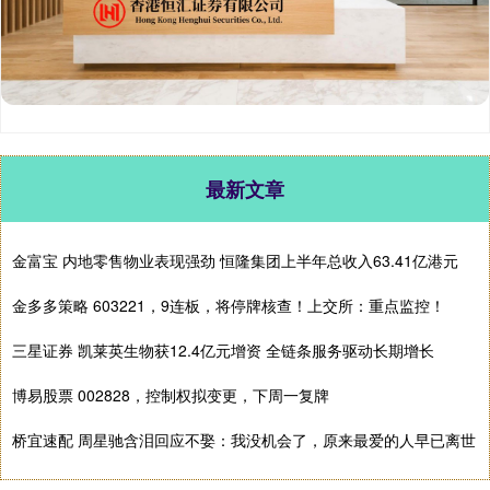
最新文章
金富宝 内地零售物业表现强劲 恒隆集团上半年总收入63.41亿港元
金多多策略 603221，9连板，将停牌核查！上交所：重点监控！
三星证券 凯莱英生物获12.4亿元增资 全链条服务驱动长期增长
博易股票 002828，控制权拟变更，下周一复牌
桥宜速配 周星驰含泪回应不娶：我没机会了，原来最爱的人早已离世