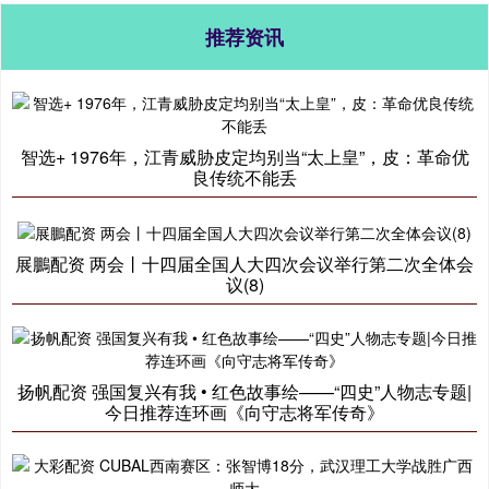
推荐资讯
智选+ 1976年，江青威胁皮定均别当“太上皇”，皮：革命优
良传统不能丢
展鵬配资 两会丨十四届全国人大四次会议举行第二次全体会
议(8)
扬帆配资 强国复兴有我 • 红色故事绘——“四史”人物志专题|
今日推荐连环画《向守志将军传奇》