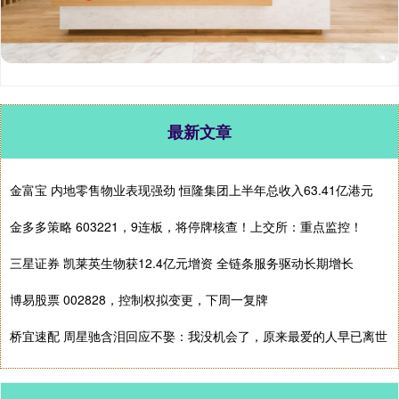
最新文章
金富宝 内地零售物业表现强劲 恒隆集团上半年总收入63.41亿港元
金多多策略 603221，9连板，将停牌核查！上交所：重点监控！
三星证券 凯莱英生物获12.4亿元增资 全链条服务驱动长期增长
博易股票 002828，控制权拟变更，下周一复牌
桥宜速配 周星驰含泪回应不娶：我没机会了，原来最爱的人早已离世