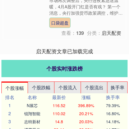
市场再次调整后，央行连夜紧急送温
暖，4月A股开门红是否有戏？ 第一个
消息，央行加强货币政策调控，维护金
融市场稳定运行。周二沪指高开冲高，
口袋超盘
尝试回补前期大跌留下的缺....
查看：
139
分类：
启天配资
启天配资文章已加载完成
个股实时涨跌榜
个股跌幅
个股流入
个股流出
换手率
个股涨幅
排名
名称
最新价
涨幅
换手率
1
N展芯
116.52
396.89%
79.39%
2
锐翔智能
110.02
20.21%
16.80%
3
志特新材
14.8
20.03%
14.18%