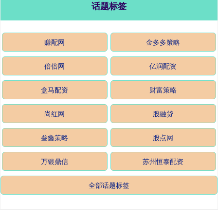
话题标签
赚配网
金多多策略
倍倍网
亿润配资
盒马配资
财富策略
尚红网
股融贷
叁鑫策略
股点网
万银鼎信
苏州恒泰配资
全部话题标签