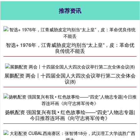
推荐资讯
智选+ 1976年，江青威胁皮定均别当“太上皇”，皮：革命优
良传统不能丢
展鵬配资 两会丨十四届全国人大四次会议举行第二次全体会
议(8)
扬帆配资 强国复兴有我 • 红色故事绘——“四史”人物志专题|
今日推荐连环画《向守志将军传奇》