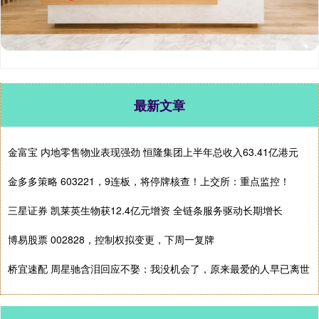
最新文章
金富宝 内地零售物业表现强劲 恒隆集团上半年总收入63.41亿港元
金多多策略 603221，9连板，将停牌核查！上交所：重点监控！
三星证券 凯莱英生物获12.4亿元增资 全链条服务驱动长期增长
博易股票 002828，控制权拟变更，下周一复牌
桥宜速配 周星驰含泪回应不娶：我没机会了，原来最爱的人早已离世