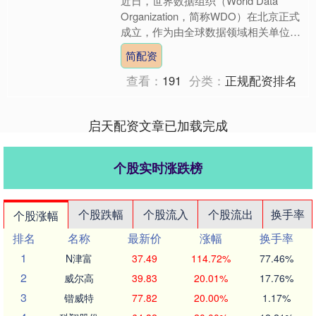
近日，世界数据组织（World Data
Organization，简称WDO）在北京正式
成立，作为由全球数据领域相关单位及
个人自愿结成的专业性、非政府、非营
简配资
利....
查看：
191
分类：
正规配资排名
启天配资文章已加载完成
个股实时涨跌榜
个股跌幅
个股流入
个股流出
换手率
个股涨幅
排名
名称
最新价
涨幅
换手率
1
N津富
37.49
114.72%
77.46%
2
威尔高
39.83
20.01%
17.76%
3
锴威特
77.82
20.00%
1.17%