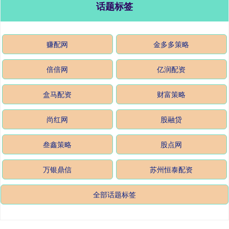
话题标签
赚配网
金多多策略
倍倍网
亿润配资
盒马配资
财富策略
尚红网
股融贷
叁鑫策略
股点网
万银鼎信
苏州恒泰配资
全部话题标签